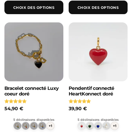
CHOIX DES OPTIONS
CHOIX DES OPTIONS
Bracelet connecté Luxy
Pendentif connecté
coeur doré
HeartKonnect doré
Note
Note
54,90
€
39,90
€
5.00
4.93
sur 5
sur 5
5 déclinaisons disponibles
5 déclinaisons disponibles
+1
+1