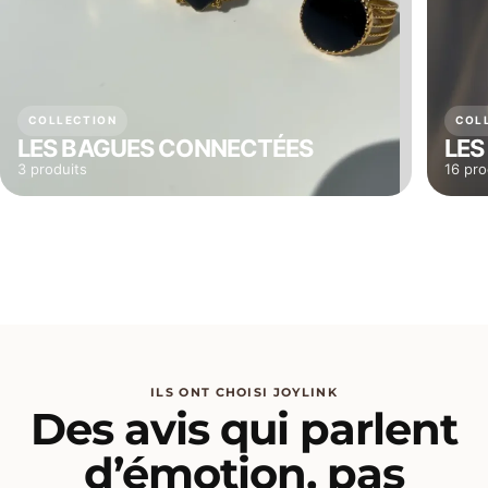
COLLECTION
COL
LES BAGUES CONNECTÉES
LES
3 produits
16 pro
ILS ONT CHOISI JOYLINK
Des avis qui parlent
d’émotion, pas