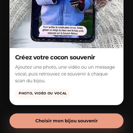
Créez votre cocon souvenir
Ajoutez une photo, une vidéo ou un message
vocal, puis retrouvez ce souvenir à chaque
scan du bijou.
PHOTO, VIDÉO OU VOCAL
Choisir mon bijou souvenir