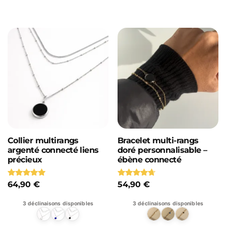
Collier multirangs
Bracelet multi-rangs
argenté connecté liens
doré personnalisable –
précieux
ébène connecté
Note
Note
64,90
€
54,90
€
5.00
4.50
sur 5
sur 5
3 déclinaisons disponibles
3 déclinaisons disponibles